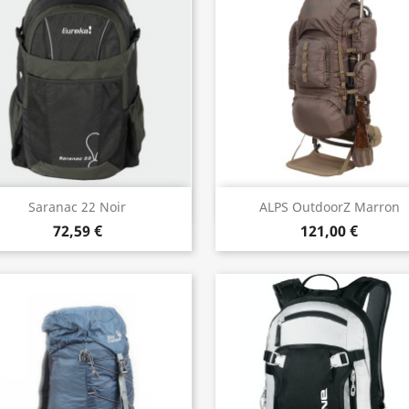
Aperçu rapide
Aperçu rapide


Saranac 22 Noir
ALPS OutdoorZ Marron
72,59 €
121,00 €