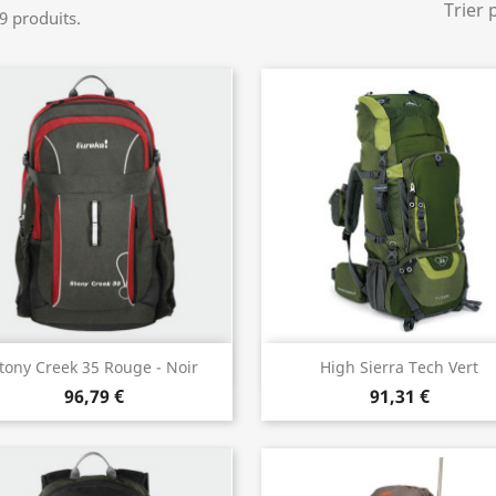
Trier 
 9 produits.
Aperçu rapide
Aperçu rapide


tony Creek 35 Rouge - Noir
High Sierra Tech Vert
96,79 €
91,31 €