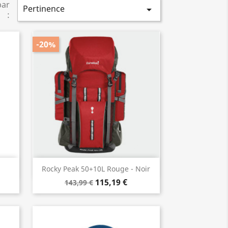
par
Pertinence

:
-20%
Aperçu rapide

Rocky Peak 50+10L Rouge - Noir
115,19 €
143,99 €